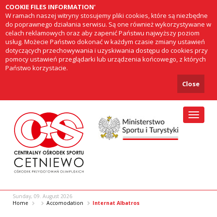
COOKIE FILES INFORMATION'
W ramach naszej witryny stosujemy pliki cookies, które są niezbędne
do poprawnego działania serwisu. Są one również wykorzystywane w
celach reklamowych oraz aby zapenić Państwu najwyższy poziom
usług. Możecie Państwo dokonać w każdym czasie zmiany ustawień
dotyczących przechowywania i uzyskiwania dostępu do cookies przy
pomocy ustawień przeglądarki lub urządzenia końcowego, z których
Państwo korzystacie.
Close
Toggle
naviga
Sunday, 09. August 2026
Home
Accomodation
Internat Albatros